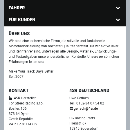
FAHRER
FÜR KUNDEN
ÜBER UNS
Wir sind eine tschechische Firma, die stilvolle und funktionelle
Motorradbekleidung von höchster Qualität herstellt. Da wir aktive Biker
und Rennfahrer sind, unterliegen alle Design-, Material-, Entwicklungs-
und Testaufgaben unserer persönlichen Kontrolle. Unsere persönlichen
Erfahrungen leiten uns.
Make Your Track Days Better
Seit 2007
KONTAKT
4SR DEUTSCHLAND
4SR Hersteller:
Uwe Gerlach
For Street Racing s.r.o.
Tel.: 0152-34 07 54 02
Bosilec 106
gerlach@4sr.de
373 64 Dynin
UG Racing Parts
Czech Republic
Fließstr. 67
VAT: CZ26114739
15345 Eggersdorf