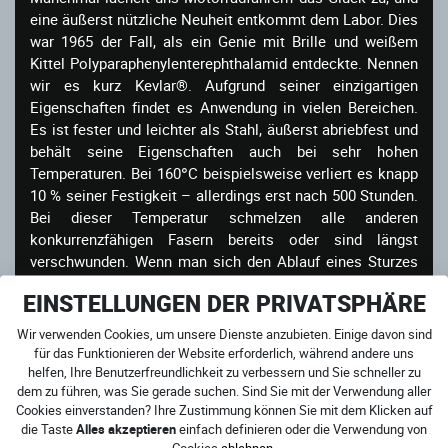
eine äußerst nützliche Neuheit entkommt dem Labor. Dies
war 1965 der Fall, als ein Genie mit Brille und weißem
Kittel Polyparaphenylenterephthalamid entdeckte. Nennen
wir es kurz Kevlar®. Aufgrund seiner einzigartigen
Eigenschaften findet es Anwendung in vielen Bereichen.
Es ist fester und leichter als Stahl, äußerst abriebfest und
behält seine Eigenschaften auch bei sehr hohen
Temperaturen. Bei 160°C beispielsweise verliert es knapp
10 % seiner Festigkeit – allerdings erst nach 500 Stunden.
Bei dieser Temperatur schmelzen alle anderen
konkurrenzfähigen Fasern bereits oder sind längst
verschwunden. Wenn man sich den Ablauf eines Sturzes
vom Motorrad und das anschließende Rutschen des
EINSTELLUNGEN DER PRIVATSPHÄRE
Fahrers über den Asphalt vorstellt, können genau die
Eigenschaften der Kevlar-Fasern genutzt werden. Denn wie
Wir verwenden Cookies, um unsere Dienste anzubieten. Einige davon sind
man von alten Jägern und ihrer Methode, ein Feuer zu
für das Funktionieren der Website erforderlich, während andere uns
entfachen weiß, entsteht durch die Reibung zwischen
helfen, Ihre Benutzerfreundlichkeit zu verbessern und Sie schneller zu
dem zu führen, was Sie gerade suchen. Sind Sie mit der Verwendung aller
Fahrer und Asphalt Hitze. Und Kevlar erkennt Hitze im
Cookies einverstanden? Ihre Zustimmung können Sie mit dem Klicken auf
Grunde nicht...
die Taste
Alles akzeptieren
einfach definieren oder die Verwendung von
Cookies
ablehnen
.