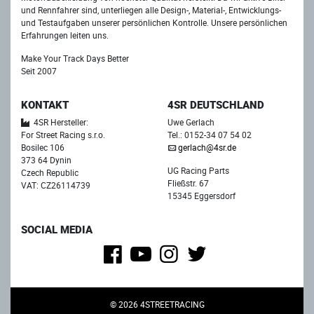
und Rennfahrer sind, unterliegen alle Design-, Material-, Entwicklungs-
und Testaufgaben unserer persönlichen Kontrolle. Unsere persönlichen
Erfahrungen leiten uns.
Make Your Track Days Better
Seit 2007
KONTAKT
4SR DEUTSCHLAND
4SR Hersteller:
Uwe Gerlach
For Street Racing s.r.o.
Tel.: 0152-34 07 54 02
Bosilec 106
gerlach@4sr.de
373 64 Dynin
UG Racing Parts
Czech Republic
Fließstr. 67
VAT: CZ26114739
15345 Eggersdorf
SOCIAL MEDIA
© 2026 4STREETRACING