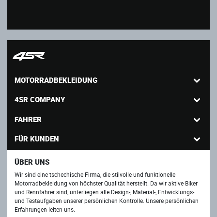
MOTORRADBEKLEIDUNG
4SR COMPANY
FAHRER
FÜR KUNDEN
ÜBER UNS
Wir sind eine tschechische Firma, die stilvolle und funktionelle
Motorradbekleidung von höchster Qualität herstellt. Da wir aktive Biker
und Rennfahrer sind, unterliegen alle Design-, Material-, Entwicklungs-
und Testaufgaben unserer persönlichen Kontrolle. Unsere persönlichen
Erfahrungen leiten uns.