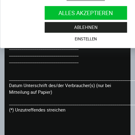
Bestellt am ___________________ (*)/erhalten am
ALLES AKZEPTIEREN
_______________________(*)
ABLEHNEN
Name des/der Verbraucher(s)
______________________________________
EINSTELLEN
Anschrift des/der Verbraucher(s)
_________________________________
_________________________________
_________________________________
___________________________________________________________
Datum Unterschrift des/der Verbraucher(s) (nur bei
Mitteilung auf Papier)
___________________________________________________________
(*) Unzutreffendes streichen