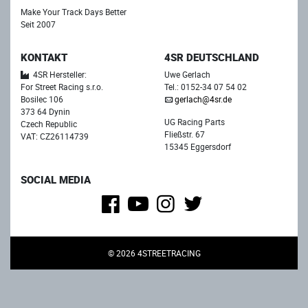
Make Your Track Days Better
Seit 2007
KONTAKT
4SR DEUTSCHLAND
4SR Hersteller:
Uwe Gerlach
For Street Racing s.r.o.
Tel.: 0152-34 07 54 02
Bosilec 106
gerlach@4sr.de
373 64 Dynin
UG Racing Parts
Czech Republic
Fließstr. 67
VAT: CZ26114739
15345 Eggersdorf
SOCIAL MEDIA
© 2026 4STREETRACING