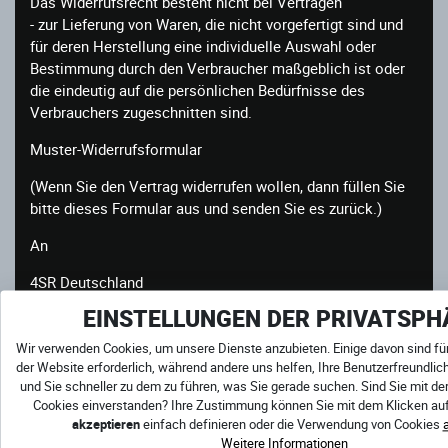
Das Widerrufsrecht besteht nicht bei Verträgen
- zur Lieferung von Waren, die nicht vorgefertigt sind und
für deren Herstellung eine individuelle Auswahl oder
Bestimmung durch den Verbraucher maßgeblich ist oder
die eindeutig auf die persönlichen Bedürfnisse des
Verbrauchers zugeschnitten sind.
Muster-Widerrufsformular
(Wenn Sie den Vertrag widerrufen wollen, dann füllen Sie
bitte dieses Formular aus und senden Sie es zurück.)
An
4SR Deutschland
EINSTELLUNGEN DER PRIVATSPH
Hiermit widerrufe(n) ich/wir (*) den von mir/uns (*)
abgeschlossenen Vertrag über den Kauf der folgenden
Wir verwenden Cookies, um unsere Dienste anzubieten. Einige davon sind fü
Waren (*) / die Erbringung der folgenden Dienstleistung (*)
der Website erforderlich, während andere uns helfen, Ihre Benutzerfreundlic
und Sie schneller zu dem zu führen, was Sie gerade suchen. Sind Sie mit de
_______________________________________________
Cookies einverstanden? Ihre Zustimmung können Sie mit dem Klicken auf
_______________________________________________
akzeptieren
einfach definieren oder die Verwendung von Cookies
Weitere Informationen