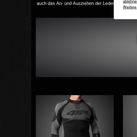
ablehne
auch das An- und Ausziehen der Lederkombi. Der V
Weitere