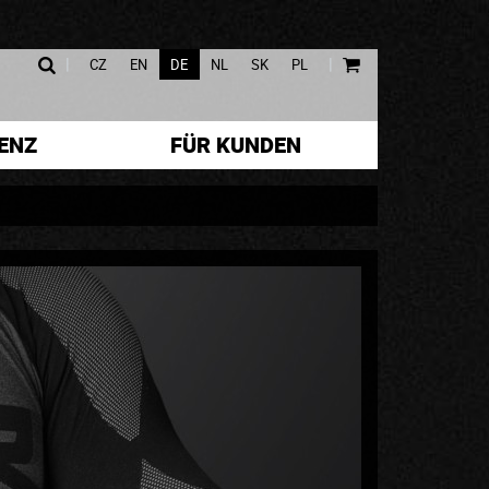
|
|
CZ
EN
DE
NL
SK
PL
ENZ
FÜR KUNDEN