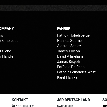
COMPANY
FAHRER
ns
Patrick Hobelsberger
kt&Impressum
Hannes Soomer
Alastair Seeley
rsuche
James Ellison
r Händlern
David Allingham
James Rispoli
Raffaele De Rosa
Patricia Fernandez-West
Karel Hanika
KONTAKT
4SR DEUTSCHLAND
SO
e
4SR Hersteller:
Uwe Gerlach