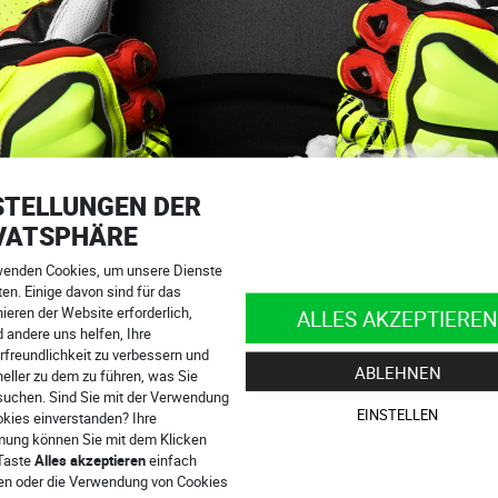
STELLUNGEN DER
VATSPHÄRE
wenden Cookies, um unsere Dienste
en. Einige davon sind für das
ieren der Website erforderlich,
ALLES AKZEPTIEREN
 andere uns helfen, Ihre
rfreundlichkeit zu verbessern und
ABLEHNEN
eller zu dem zu führen, was Sie
suchen. Sind Sie mit der Verwendung
otorradrennfahrer vielleicht der am wenigsten spaßige Teil sein. S
EINSTELLEN
okies einverstanden? Ihre
 ist nicht immer einfach. Bei 4SR sind wir uns dessen bewusst. Desh
ung können Sie mit dem Klicken
estet wurde. Dieses Jahr ergänzen wir unser Angebot um das neue M
 Taste
Alles akzeptieren
einfach
ren oder die Verwendung von Cookies
anels an den Muskelbereichen perfekt stützt. Durch seine neuen Zu