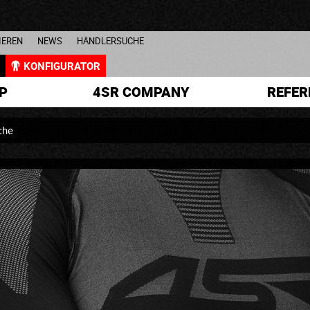
IEREN
NEWS
HÄNDLERSUCHE
L
KONFIGURATOR
P
4SR COMPANY
REFER
che