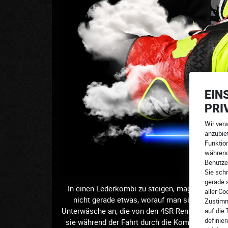
EIN
PRI
Wir ver
anzubiet
Funktion
während
Benutze
Sie schn
gerade 
In einen Lederkombi zu steigen, mag für einen M
aller Co
nicht gerade etwas, worauf man sich freut. Es
Zustimm
Unterwäsche an, die von den 4SR Rennfahrern get
auf die
definie
sie während der Fahrt durch die Kompressionsp