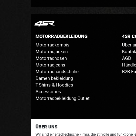
MOTORRADBEKLEIDUNG
4SR 
Motorradkombis
Über u
Motorradjacken
Konta
Motorradhosen
AGB
Motorradjeans
Händle
Motorradhandschuhe
B2B Fü
Damen bekleidung
T-Shirts & Hoodies
Accessories
Motorradbekleidung Outlet
ÜBER UNS
Wir sind eine tschechische Firma, die stilvolle und funktionell