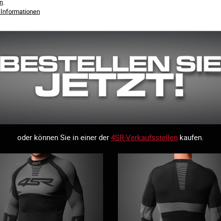
n
.
orteil ist, dass unsere Funktionsunterwäsche auch als Basisschich
 Informationen
Sport mit hoher Belastungsintensität verwendet werden kann.
oder können Sie in einer der
4SR-Verkaufsstellen
kaufen.