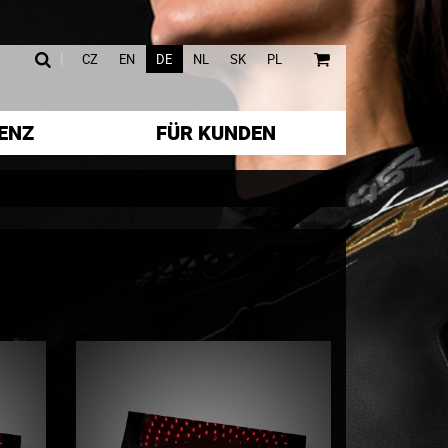
|
|
CZ
EN
DE
NL
SK
PL
ENZ
FÜR KUNDEN