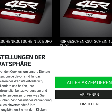
ESCHENKGUTSCHEIN 50 EURO
4SR GESCHENKGUTSCHEIN 1
EURO
 verfügbar
Sofort verfügbar
50.00
€
STELLUNGEN DER
10
VATSPHÄRE
wenden Cookies, um unsere Dienste
en. Einige davon sind für das
ieren der Website erforderlich,
ALLES AKZEPTIEREN
 andere uns helfen, Ihre
rfreundlichkeit zu verbessern und
ABLEHNEN
eller zu dem zu führen, was Sie
suchen. Sind Sie mit der Verwendung
EINSTELLEN
okies einverstanden? Ihre
ung können Sie mit dem Klicken