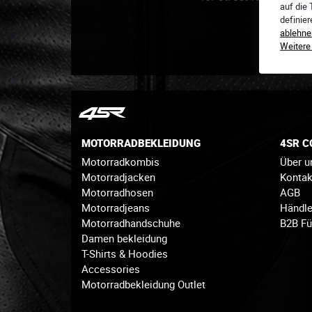
auf die
definie
ablehne
Weitere
MOTORRADBEKLEIDUNG
4SR 
Motorradkombis
Über u
Motorradjacken
Konta
Motorradhosen
AGB
Motorradjeans
Händle
Motorradhandschuhe
B2B Fü
Damen bekleidung
T-Shirts & Hoodies
Accessories
Motorradbekleidung Outlet