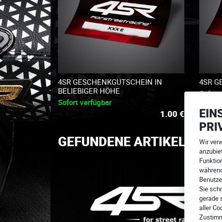
4SR GESCHENKGUTSCHEIN IN
4SR G
BELIEBIGER HÖHE
Sofort
Sofort verfügbar
EIN
1.00
€
PRI
GEFUNDENE ARTIKEL
Wir ver
anzubiet
Funktion
während
Benutze
Sie schn
gerade 
aller Co
Zustimm