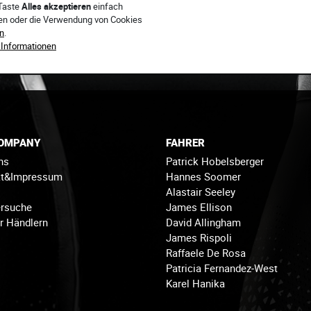
 Taste
Alles akzeptieren
einfach
ren oder die Verwendung von Cookies
n
.
 Informationen
COMPANY
FAHRER
ns
Patrick Hobelsberger
kt&Impressum
Hannes Soomer
Alastair Seeley
rsuche
James Ellison
r Händlern
David Allingham
James Rispoli
Raffaele De Rosa
Patricia Fernandez-West
Karel Hanika