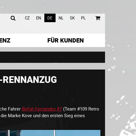
|
|
CZ
EN
DE
NL
SK
PL
ENZ
FÜR KUNDEN
R-RENNANZUG
sche Fahrer
Beñat Fernandez #7
(Team #109 Retro
r die Marke Kove und den ersten Sieg eines