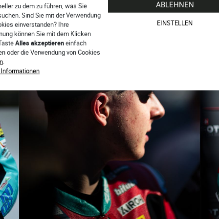
ABLEHNEN
eller zu dem zu führen, was Sie
suchen. Sind Sie mit der Verwendung
EINSTELLEN
okies einverstanden? Ihre
ung können Sie mit dem Klicken
 Taste
Alles akzeptieren
einfach
ren oder die Verwendung von Cookies
n
.
 Informationen