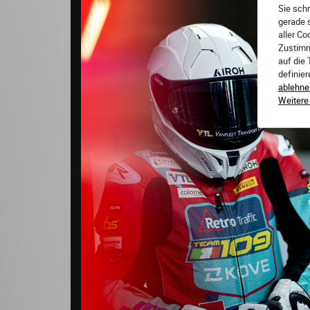
Sie schn
gerade 
aller Co
Zustimm
auf die
definie
ablehne
Weitere