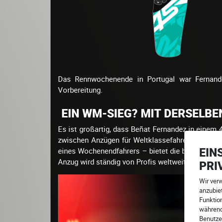
Das Rennwochenende in Portugal war Fernandez
Vorbereitung.
EIN WM-SIEG? MIT DERSELBEN
Es ist großartig, dass Beñat Fernandez in einem 
zwischen Anzügen für Weltklassefahrer und dene
EIN
eines Wochenendfahrers – bietet die beste Aussta
Anzug wird ständig von Profis weltweit weiterentw
PRI
Wir ver
anzubiet
Funktion
während
Benutze