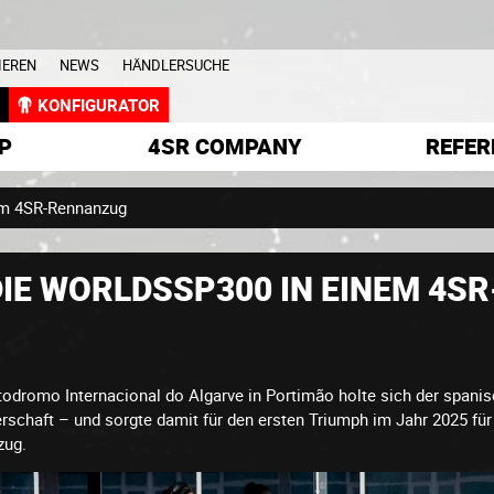
IEREN
NEWS
HÄNDLERSUCHE
L
KONFIGURATOR
P
4SR COMPANY
REFER
em 4SR-Rennanzug
IE WORLDSSP300 IN EINEM 4S
dromo Internacional do Algarve in Portimão holte sich der spani
erschaft – und sorgte damit für den ersten Triumph im Jahr 2025 fü
zug.