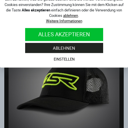
Cookies einverstanden? Ihre Zustimmung können Sie mit dem Klicken auf
SCHILDKAPPE SKY
die Taste
Alles akzeptieren
einfach definieren oder die Verwendung von
Sofort verfügbar
Cookies
ablehnen
.
32.00
€
Weitere Informationen
ALLES AKZEPTIEREN
NEUHEIT
ABLEHNEN
EINSTELLEN