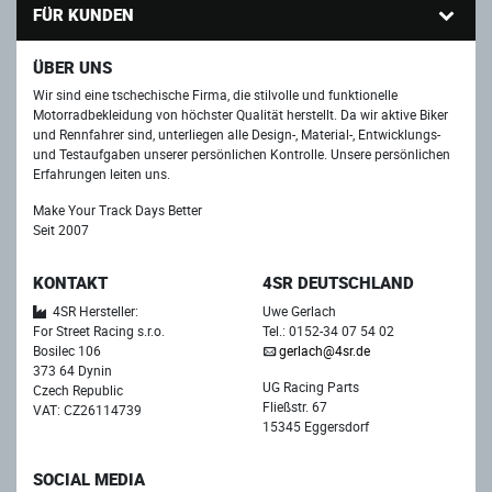
FÜR KUNDEN
ÜBER UNS
Wir sind eine tschechische Firma, die stilvolle und funktionelle
Motorradbekleidung von höchster Qualität herstellt. Da wir aktive Biker
und Rennfahrer sind, unterliegen alle Design-, Material-, Entwicklungs-
und Testaufgaben unserer persönlichen Kontrolle. Unsere persönlichen
Erfahrungen leiten uns.
Make Your Track Days Better
Seit 2007
KONTAKT
4SR DEUTSCHLAND
4SR Hersteller:
Uwe Gerlach
For Street Racing s.r.o.
Tel.: 0152-34 07 54 02
Bosilec 106
gerlach@4sr.de
373 64 Dynin
UG Racing Parts
Czech Republic
Fließstr. 67
VAT: CZ26114739
15345 Eggersdorf
SOCIAL MEDIA