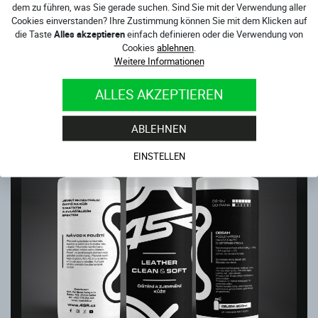
dem zu führen, was Sie gerade suchen. Sind Sie mit der Verwendung aller
Cookies einverstanden? Ihre Zustimmung können Sie mit dem Klicken auf
die Taste
Alles akzeptieren
einfach definieren oder die Verwendung von
4SR UV-SCHUTZ UND IMPRÄGNIERUNG FÜR LEDER
Cookies
ablehnen
.
Sofort verfügbar
Weitere Informationen
12.00
€
ALLES AKZEPTIEREN
ABLEHNEN
EINSTELLEN