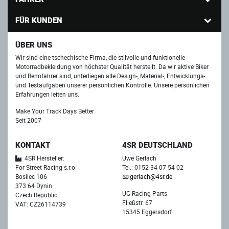
FÜR KUNDEN
ÜBER UNS
Wir sind eine tschechische Firma, die stilvolle und funktionelle
Motorradbekleidung von höchster Qualität herstellt. Da wir aktive Biker
und Rennfahrer sind, unterliegen alle Design-, Material-, Entwicklungs-
und Testaufgaben unserer persönlichen Kontrolle. Unsere persönlichen
Erfahrungen leiten uns.
Make Your Track Days Better
Seit 2007
KONTAKT
4SR DEUTSCHLAND
4SR Hersteller:
Uwe Gerlach
For Street Racing s.r.o.
Tel.: 0152-34 07 54 02
Bosilec 106
gerlach@4sr.de
373 64 Dynin
UG Racing Parts
Czech Republic
Fließstr. 67
VAT: CZ26114739
15345 Eggersdorf