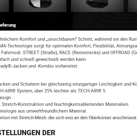
ieferung
wöhnlichem Komfort und „unsichtbarem“ Schnitt, während sie den Rum
A-Technologie sorgt für optimalen Komfort, Flexibilität, Atmungsakt
drei Fahrmodi: STREET (Straße), RACE (Rennstrecke) und OFFROAD (
nfach und schnell gewechselt werden kann.
eady®-Jacken und -Kombis vorbereitet.
ücken und Schultern bei gleichzeitig einzigartiger Leichtigkeit und K
ECH-AIR® System, über 25% leichter als TECH-AIR® 5.
esign.
 Stretch-Konstruktion und feuchtigkeitsableitenden Materialien.
hnologie aus umweltfreundlichem Material.
ruktion mit Stretch-Mesh, die sich eng an den Oberkörper anschmieg
gerät, Batterie und Kartusche.
ntage und Reinigung. Austauschbare Kartusche leicht zugänglich.
STELLUNGEN DER