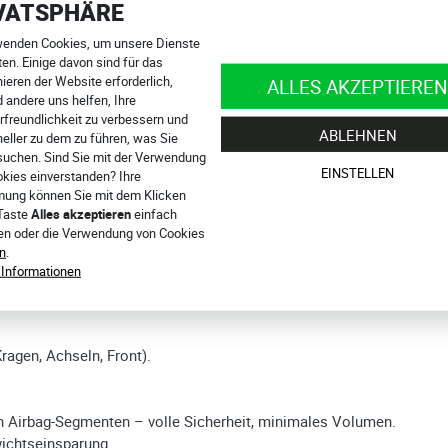
VATSPHÄRE
wenden Cookies, um unsere Dienste
durch Knopf am LED-Display (2 Sekunden drücken). Grüne LED + Vi
en. Einige davon sind für das
ieren der Website erforderlich,
ung über Status und Modus. Rote LED mit langer Vibration signalis
ALLES AKZEPTIEREN
 andere uns helfen, Ihre
rfreundlichkeit zu verbessern und
ABLEHNEN
eller zu dem zu führen, was Sie
ust, Rippen, Schultern, Rücken).
suchen. Sind Sie mit der Verwendung
ltraleicht, flexibel, atmungsaktiv, flaches Profil.
EINSTELLEN
okies einverstanden? Ihre
he – unter Jacke/Kombi unsichtbar.
ung können Sie mit dem Klicken
5), konform mit UK-Recht.
 Taste
Alles akzeptieren
einfach
N1621-2:2014 Level 1.
ren oder die Verwendung von Cookies
1.
n
.
 Informationen
lassifizierung C für Innenbekleidung.
erfolgende Auslösungen.
ragen, Achseln, Front).
en Airbag-Segmenten – volle Sicherheit, minimales Volumen.
wichtseinsparung.