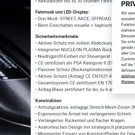
• Akkulaufzeit bis zu 30 Stunden Fahrzeit.
PRI
Fahrmodi und LED-Display:
Wir ver
• Drei Modi: STREET, RACE, OFFROAD. Umschalten 
anzubiet
Funktion
• Beim Einschalten visuelle + haptische Rückmeld
während
Benutze
Sicherheitsmerkmale:
Sie schn
• Aktiver Schutz mit vollem Abdeckungsbereich (Br
gerade 
• Integrierter NUCLEON PLASMA Rückenprotektor – u
aller Co
• Niedrigprofil-Einheit mit Steuergerät + Kartusc
Zustimm
• CE-zertifiziert als PSA Kategorie II (EU 2016/42
auf die
• Passiver Schutz (Rückenprotektoreinsatz) CE E
definie
• Aktiver Schutz (Airbag) CE EN1621-4:2013 Level 
ablehne
Weitere
• Gesamtsystem CE-zertifiziert EN 17092-6:2020, K
• Airbag-Blase zertifiziert für bis zu 6 aufeinand
Konstruktion:
• Atmungsaktive, einlagige Stretch-Mesh-Zonen (K
• Ergonomische Ärmel mit verlängertem Schnitt.
• Verlängertes Rückenteil und flacher Kragen.
• Anatomisches Design mit strategisch platziert
• Minimierter Einsatz von Kunststoffteilen für Ge