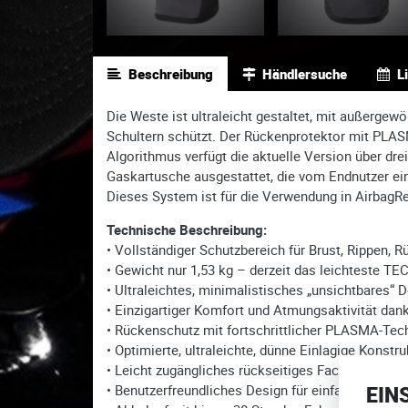
Beschreibung
Händlersuche
L
Die Weste ist ultraleicht gestaltet, mit außerge
Schultern schützt. Der Rückenprotektor mit PLASM
Algorithmus verfügt die aktuelle Version über 
Gaskartusche ausgestattet, die vom Endnutzer ei
Dieses System ist für die Verwendung in AirbagR
Technische Beschreibung:
• Vollständiger Schutzbereich für Brust, Rippen, R
• Gewicht nur 1,53 kg – derzeit das leichteste T
• Ultraleichtes, minimalistisches „unsichtbares“ D
• Einzigartiger Komfort und Atmungsaktivität dank
• Rückenschutz mit fortschrittlicher PLASMA-Tec
• Optimierte, ultraleichte, dünne Einlagige Konst
• Leicht zugängliches rückseitiges Fach für Steuer
• Benutzerfreundliches Design für einfache Demo
EIN