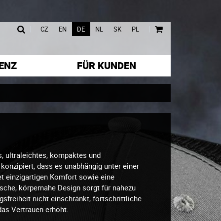
|
|
CZ
EN
DE
NL
SK
PL
ENZ
FÜR KUNDEN
 ultraleichtes, kompaktes und
konzipiert, dass es unabhängig unter einer
t einzigartigen Komfort sowie eine
che, körpernahe Design sorgt für nahezu
freiheit nicht einschränkt, fortschrittliche
das Vertrauen erhöht.