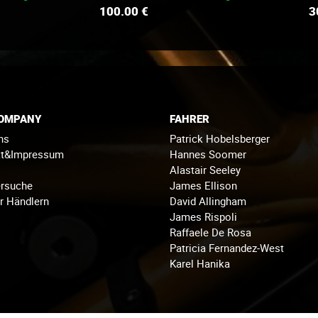
100.00
€
3
COMPANY
FAHRER
ns
Patrick Hobelsberger
kt&Impressum
Hannes Soomer
Alastair Seeley
rsuche
James Ellison
r Händlern
David Allingham
James Rispoli
Raffaele De Rosa
Patricia Fernandez-West
Karel Hanika