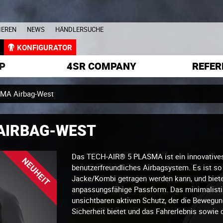
IEREN
NEWS
HÄNDLERSUCHE
L
KONFIGURATOR
P
4SR COMPANY
REFER
MA Airbag-West
 AIRBAG-WEST
Das TECH-AIR® 5 PLASMA ist ein innovatives,
NEUHEIT
benutzerfreundliches Airbagsystem. Es ist so 
Jacke/Kombi getragen werden kann, und biete
anpassungsfähige Passform. Das minimalistis
unsichtbaren aktiven Schutz, der die Bewegungs
Sicherheit bietet und das Fahrerlebnis sowie 