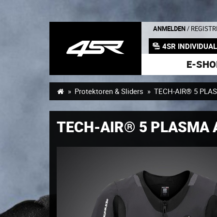
ANMELDEN
/ REGISTR
4SR INDIVIDUA
E-SHO
Protektoren & Sliders
TECH-AIR® 5 PLAS
TECH-AIR® 5 PLASMA