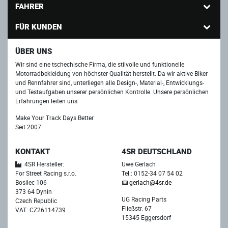
FAHRER
FÜR KUNDEN
ÜBER UNS
Wir sind eine tschechische Firma, die stilvolle und funktionelle
Motorradbekleidung von höchster Qualität herstellt. Da wir aktive Biker
und Rennfahrer sind, unterliegen alle Design-, Material-, Entwicklungs-
und Testaufgaben unserer persönlichen Kontrolle. Unsere persönlichen
Erfahrungen leiten uns.
Make Your Track Days Better
Seit 2007
KONTAKT
4SR DEUTSCHLAND
4SR Hersteller:
Uwe Gerlach
For Street Racing s.r.o.
Tel.: 0152-34 07 54 02
Bosilec 106
gerlach@4sr.de
373 64 Dynin
UG Racing Parts
Czech Republic
Fließstr. 67
VAT: CZ26114739
15345 Eggersdorf