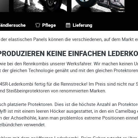
ändlersuche
Pflege
Lieferung
 der elastischen Panels können die verschiedenen, auf dem Markt e
PRODUZIEREN KEINE EINFACHEN LEDERKO
 wie bei den Rennkombis unserer Werksfahrer. Wir machen keinen Un
 der gleichen Technologie genäht und mit den gleichen Protektoren 
 4SR-Lederkombi fertig für die Rennstrecke! Im Preis sind nicht nur
 und Steißbeinprotektoren von renommierten Marken.
 platzierte Protektoren. Dies ist die höchste Anzahl an Protektore
dy® ist mit einem leeren Höcker ausgestattet, in den ein Camelbag
in der Achselhöhle, kann man problemlos extreme Positionen einneh
melbündchen verwendet.
roblem mit dem geöffneten Lederkombi. Beim Gehen rutscht er über 