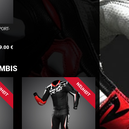
PORT-
9.00
€
MBIS
UHEIT
NEUHEIT