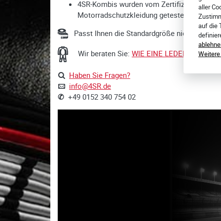
4SR-Kombis wurden vom Zertifizierungszentr
aller Co
Motorradschutzkleidung getestet. Nach die
Zustimm
auf die
Passt Ihnen die Standardgröße nicht? Wir kö
definie
ablehne
Wir beraten Sie:
WIE EINE LEDERKOMBI RI
Weitere
Haben Sie Fragen?
info@4SR.de
✆
+49 0152 340 754 02