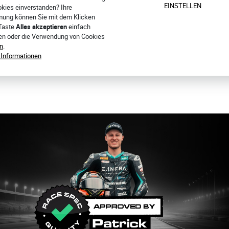
um Eurofins Textile Testing Spain gemäß der Norm EN 17092:2020 al
EINSTELLEN
okies einverstanden? Ihre
ser Norm erhielten sie
die höchste Sicherheitsklasse – AAA
ung können Sie mit dem Klicken
 Taste
Alles akzeptieren
einfach
nnen für Sie einen
KOMBI NACH MAß
anfertigen
ren oder die Verwendung von Cookies
n
.
CHTIG SITZEN SOLL
 Informationen