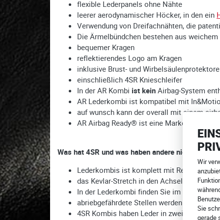
flexible Lederpanels ohne Nähte
leerer aerodynamischer Höcker, in den ein
Verwendung von Dreifachnähten, die patenti
Die Ärmelbündchen bestehen aus weichem K
bequemer Kragen
reflektierendes Logo am Kragen
inklusive Brust- und Wirbelsäulenprotekto
einschließlich 4SR Knieschleifer
In der AR Kombi
ist kein
Airbag-System enth
AR Lederkombi ist kompatibel mit In&Motio
auf wunsch kann der overall mit einem airb
AR Airbag Ready® ist eine Marke, die beim 
EIN
PRI
Was hat 4SR und was haben andere nicht?
Wir ver
Lederkombis ist komplett mit Rennprotektor
anzubiet
Funktion
das Kevlar-Stretch in den Achseln und im Sch
während
In der Lederkombi finden Sie im Rücken ein
Benutze
abriebgefährdete Stellen werden durch eine
Sie schn
4SR Kombis haben Leder in zwei Schichten 
gerade 