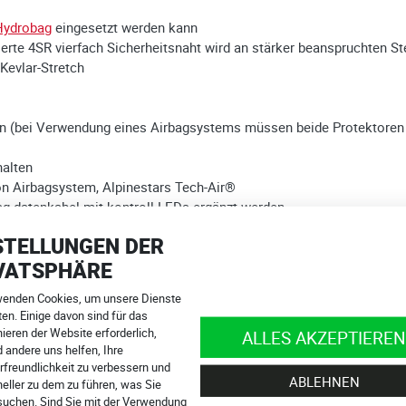
Hydrobag
eingesetzt werden kann
erte 4SR vierfach Sicherheitsnaht wird an stärker beanspruchten St
evlar-Stretch
ren (bei Verwendung eines Airbagsystems müssen beide Protektoren 
alten
n Airbagsystem, Alpinestars Tech-Air®
ag-datenkabel mit kontroll-LEDs ergänzt werden
Amt für gewerbliches Eigentum der Tschechischen Republik eingetr
STELLUNGEN DER
VATSPHÄRE
wenden Cookies, um unsere Dienste
en ausgestattet, inklusive Brust- und Rückenprotektor
en. Einige davon sind für das
ieren der Website erforderlich,
ritt ist nahtlos
ALLES AKZEPTIEREN
 andere uns helfen, Ihre
e versteckte Tasche für den LapTimer
rfreundlichkeit zu verbessern und
patentierte Doppelnaht 4SR
verbunden, die 4x vernäht ist!
ABLEHNEN
eller zu dem zu führen, was Sie
an Ellbogen, Schultern, Seiten und Gesäß
suchen. Sind Sie mit der Verwendung