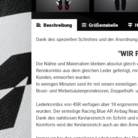
Beschreibung
Größentabelle
H
Dank des speziellen Schnittes und der Anordnung
"WIR 
Die Nähte und Materialien bleiben absolut gleich
Rennkombis aus dem gleichen Leder gefertigt, mit
Kunden, entworfen wurden.
In wenigen Minuten seid ihr mit einem einteiligen
Brust- und Wirbelsäulenprotektoren, Doppelhüft-
Lederkombis von 4SR verfügen über 18 ergonomisch
wurden. Der einteilige Racing Blue AR Airbag Rea
Dank des nahtlosen Kevlarstretch im Schritt und 
Komforts wird der Kevlarstretch auch an den Är
Immer ist bei den einteiligen Lederkombis das P