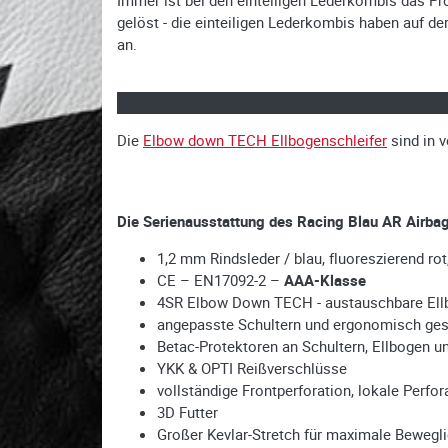
gelöst - die einteiligen Lederkombis haben auf d
an.
Die
Elbow down TECH Ellbogenschleifer
sind in v
Die Serienausstattung des Racing Blau AR Airba
1,2 mm Rindsleder / blau, fluoreszierend rot
CE – EN17092-2 –
AAA-Klasse
4SR Elbow Down TECH - austauschbare Ell
angepasste Schultern und ergonomisch gesc
Betac-Protektoren an Schultern, Ellbogen un
YKK & OPTI Reißverschlüsse
vollständige Frontperforation, lokale Perf
3D Futter
Großer Kevlar-Stretch für maximale Bewegli