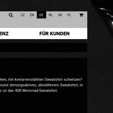
|
|
CZ
EN
DE
NL
SK
PL
ENZ
FÜR KUNDEN
ken, mit kevlarverstärkten Sweatshirt schwitzen?
bsolut atmungsaktives, abriebfestes Sweatshirt, in
 ist das 4SR Motorrad-Sweatshirt.