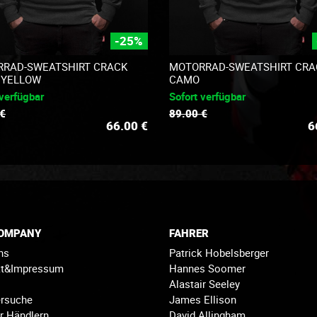
-25%
RAD-SWEATSHIRT CRACK
MOTORRAD-SWEATSHIRT CRA
 YELLOW
CAMO
 verfügbar
Sofort verfügbar
 €
89.00 €
66.00
€
6
COMPANY
FAHRER
ns
Patrick Hobelsberger
kt&Impressum
Hannes Soomer
Alastair Seeley
rsuche
James Ellison
r Händlern
David Allingham