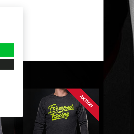
ack+
AKTION