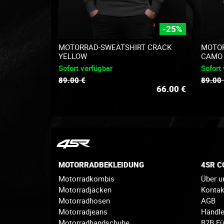
-25%
MOTORRAD-SWEATSHIRT CRACK
MOTOR
YELLOW
CAMO
Sofort verfügbar
Sofort
89.00 €
89.00
66.00
€
MOTORRADBEKLEIDUNG
4SR 
Motorradkombis
Über u
Motorradjacken
Konta
Motorradhosen
AGB
Motorradjeans
Händle
Motorradhandschuhe
B2B Fü