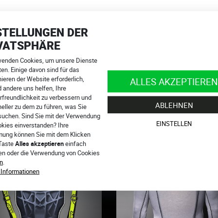
tra Light Level 2 Rückenprotektor oder der Funktionswäsche Six-P
STELLUNGEN DER
VATSPHÄRE
wenden Cookies, um unsere Dienste
en. Einige davon sind für das
ieren der Website erforderlich,
ALLES AKZEPTIEREN
 andere uns helfen, Ihre
rfreundlichkeit zu verbessern und
ABLEHNEN
eller zu dem zu führen, was Sie
suchen. Sind Sie mit der Verwendung
EINSTELLEN
okies einverstanden? Ihre
ung können Sie mit dem Klicken
 Taste
Alles akzeptieren
einfach
ren oder die Verwendung von Cookies
n
.
 Informationen