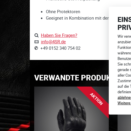
Ohne Protektoren
Geeignet in Kombination mit dem Racing Ul
EIN
PRI
Haben Sie Fragen?
Wir ver
info@4SR.de
anzubiet
Funktion
✆
+49 0152 340 754 02
während
Benutze
Sie schn
gerade 
VERWANDTE PRODUKTE
aller Co
Zustimm
auf die
definie
AKTION
ablehne
Weitere