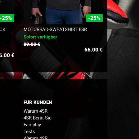
-25%
-25%
CK
MOTORRAD-SWEATSHIRT FSR
Sofort verfügbar
89.00 €
66.00
€
6.00
€
FÜR KUNDEN
Warum 4SR
4SR Berät Sie
Fair play
Tests
Warum 4SR