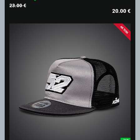
23.00 €
20.00
€
AKTION
-71%