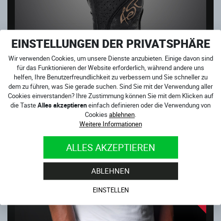
EINSTELLUNGEN DER PRIVATSPHÄRE
Wir verwenden Cookies, um unsere Dienste anzubieten. Einige davon sind
für das Funktionieren der Website erforderlich, während andere uns
MONSTER LADY URBAN-MOTORRADHANDSCHUHE
helfen, Ihre Benutzerfreundlichkeit zu verbessern und Sie schneller zu
Sofort verfügbar
dem zu führen, was Sie gerade suchen. Sind Sie mit der Verwendung aller
Cookies einverstanden? Ihre Zustimmung können Sie mit dem Klicken auf
59.00
€
die Taste
Alles akzeptieren
einfach definieren oder die Verwendung von
Cookies
ablehnen
.
WEITERE PRODUKTE AUS DER
Weitere Informationen
KATEGORIE
ALLES AKZEPTIEREN
MOTORRADBEKLEIDUNG
OUTLET
ABLEHNEN
EINSTELLEN
AKTION