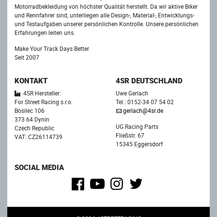
Motorradbekleidung von höchster Qualität herstellt. Da wir aktive Biker
und Rennfahrer sind, unterliegen alle Design-, Material-, Entwicklungs-
und Testaufgaben unserer persönlichen Kontrolle. Unsere persönlichen
Erfahrungen leiten uns.
Make Your Track Days Better
Seit 2007
KONTAKT
4SR DEUTSCHLAND
4SR Hersteller:
Uwe Gerlach
For Street Racing s.r.o.
Tel.: 0152-34 07 54 02
Bosilec 106
gerlach@4sr.de
373 64 Dynin
UG Racing Parts
Czech Republic
Fließstr. 67
VAT: CZ26114739
15345 Eggersdorf
SOCIAL MEDIA