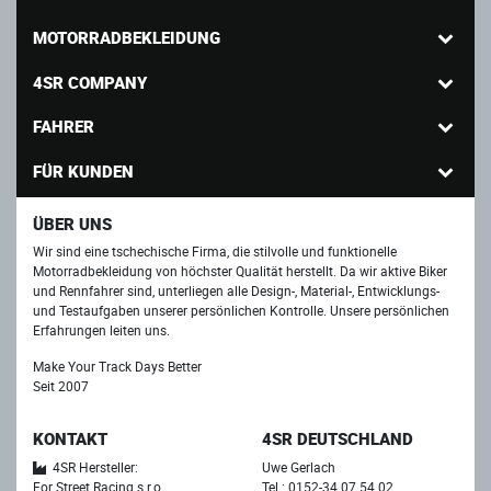
MOTORRADBEKLEIDUNG
4SR COMPANY
FAHRER
FÜR KUNDEN
ÜBER UNS
Wir sind eine tschechische Firma, die stilvolle und funktionelle
Motorradbekleidung von höchster Qualität herstellt. Da wir aktive Biker
und Rennfahrer sind, unterliegen alle Design-, Material-, Entwicklungs-
und Testaufgaben unserer persönlichen Kontrolle. Unsere persönlichen
Erfahrungen leiten uns.
Make Your Track Days Better
Seit 2007
KONTAKT
4SR DEUTSCHLAND
4SR Hersteller:
Uwe Gerlach
For Street Racing s.r.o.
Tel.: 0152-34 07 54 02